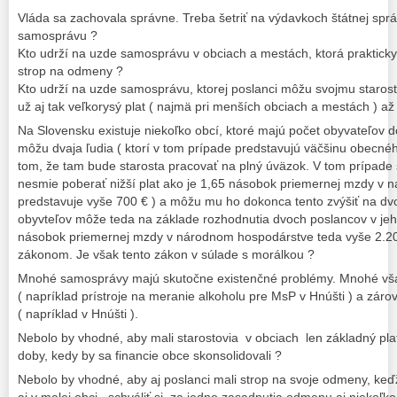
Vláda sa zachovala správne. Treba šetriť na výdavkoch štátnej sprá
samosprávu ?
Kto udrží na uzde samosprávu v obciach a mestách, ktorá prakti
strop na odmeny ?
Kto udrží na uzde samosprávu, ktorej poslanci môžu svojmu starosto
už aj tak veľkorysý plat ( najmä pri menších obciach a mestách ) a
Na Slovensku existuje niekoľko obcí, ktoré majú počet obyvateľov 
môžu dvaja ľudia ( ktorí v tom prípade predstavujú väčšinu obecnéh
tom, že tam bude starosta pracovať na plný úväzok. V tom prípade
nesmie poberať nižší plat ako je 1,65 násobok priemernej mzdy v 
predstavuje vyše 700 € ) a môžu mu ho dokonca tento zvýšiť na dv
obyvteľov môže teda na základe rozhodnutia dvoch poslancov v je
násobok priemernej mzdy v národnom hospodárstve teda vyše 2.200
zákonom. Je však tento zákon v súlade s morálkou ?
Mnohé samosprávy majú skutočne existenčné problémy. Mnohé však
( napríklad prístroje na meranie alkoholu pre MsP v Hnúšti ) a zár
( napríklad v Hnúšti ).
Nebolo by vhodné, aby mali starostovia v obciach len základný pla
doby, kedy by sa financie obce skonsolidovali ?
Nebolo by vhodné, aby aj poslanci mali strop na svoje odmeny, k