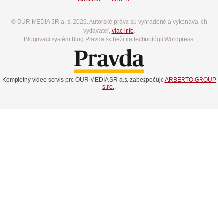
© OUR MEDIA SR a. s. 2026. Autorské práva sú vyhradené a vykonáva ich
vydavateľ,
viac info
.
Blogovací systém Blog.Pravda.sk beží na technológií Wordpress.
Kompletný video servis pre OUR MEDIA SR a.s. zabezpečuje
ARBERTO GROUP
s.r.o.
.