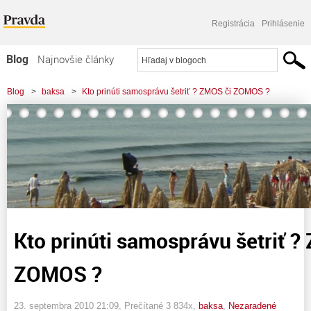
Registrácia
Prihlásenie
Blog
Najnovšie články
Najčítanejšie články
Blog
>
baksa
>
Kto prinúti samosprávu šetriť ? ZMOS či ZOMOS ?
Najkomentovanejšie články
Zoznam blogov
Komerčné blogy
Kto prinúti samosprávu šetriť ?
ZOMOS ?
23. septembra 2010 21:09
, Prečítané 3 834x,
baksa
,
Nezaradené