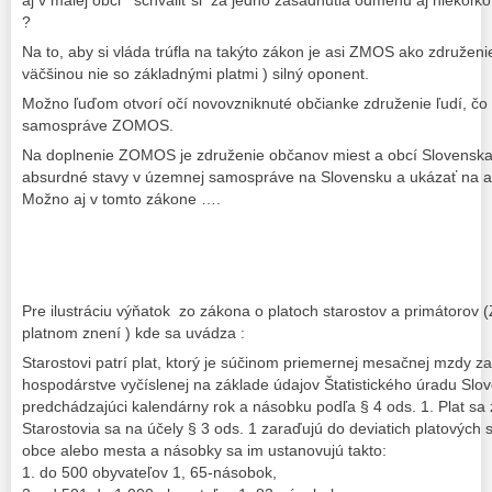
aj v malej obci schváliť si za jedno zasadnutia odmenu aj niekoľko
?
Na to, aby si vláda trúfla na takýto zákon je asi ZMOS ako združeni
väčšinou nie so základnými platmi ) silný oponent.
Možno ľuďom otvorí očí novovzniknuté občianke združenie ľudí, čo
samospráve ZOMOS.
Na doplnenie ZOMOS je združenie občanov miest a obcí Slovenska,
absurdné stavy v územnej samospráve na Slovensku a ukázať na ab
Možno aj v tomto zákone ….
Pre ilustráciu výňatok zo zákona o platoch starostov a primátorov 
platnom znení ) kde sa uvádza :
Starostovi patrí plat, ktorý je súčinom priemernej mesačnej mzdy
hospodárstve vyčíslenej na základe údajov Štatistického úradu Slov
predchádzajúci kalendárny rok a násobku podľa § 4 ods. 1. Plat sa 
Starostovia sa na účely § 3 ods. 1 zaraďujú do deviatich platových
obce alebo mesta a násobky sa im ustanovujú takto:
1. do 500 obyvateľov 1, 65-násobok,