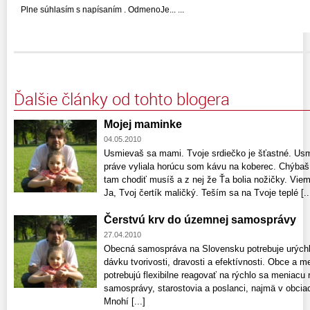
Plne súhlasím s napísaním . OdmenoJe... ...
Ďalšie články od tohto blogera
Mojej maminke
04.05.2010
Usmievaš sa mami. Tvoje srdiečko je šťastné. Usm
práve vyliala horúcu som kávu na koberec. Chýbaš 
tam chodiť musíš a z nej že Ťa bolia nožičky. Vie
Ja, Tvoj čertík maličký. Teším sa na Tvoje teplé [..
Čerstvú krv do územnej samosprávy
27.04.2010
Obecná samospráva na Slovensku potrebuje urýchle
dávku tvorivosti, dravosti a efektívnosti. Obce a m
potrebujú flexibilne reagovať na rýchlo sa meniacu 
samosprávy, starostovia a poslanci, najmä v obci
Mnohí [...]